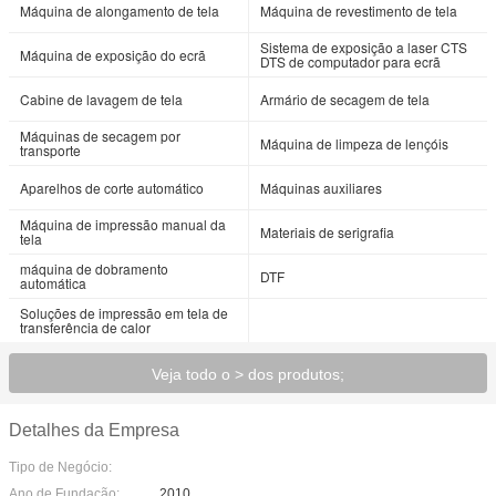
Máquina de alongamento de tela
Máquina de revestimento de tela
Sistema de exposição a laser CTS
Máquina de exposição do ecrã
DTS de computador para ecrã
Cabine de lavagem de tela
Armário de secagem de tela
Máquinas de secagem por
Máquina de limpeza de lençóis
transporte
Aparelhos de corte automático
Máquinas auxiliares
Máquina de impressão manual da
Materiais de serigrafia
tela
máquina de dobramento
DTF
automática
Soluções de impressão em tela de
transferência de calor
Veja todo o > dos produtos;
Detalhes da Empresa
Tipo de Negócio:
Ano de Fundação:
2010