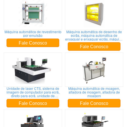
Máquina automática de revestimento
Máquina automática de desenho de
por emulsão
ecrãs, máquina automática de
enxaguar e enxaguar ecrãs, máquina
automática de desenho de ecrãs
Fale Conosco
Fale Conosco
Unidade de laser CTS, sistema de
Máquina automática de moagem,
imagem de computador para ecrã,
afiadora de moagem, afiadora de
direto para ecrã, unidade de
moagem
exposição a laser, máquina de
exposição a laser
Fale Conosco
Fale Conosco