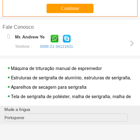
Fale Conosco
Mr. Andrew Ye
Telefone :
0086-21-34121831
Máquina de trituração manual de espremedor
Estruturas de serigrafia de alumínio, estruturas de serigrafia, est
Aparelhos de secagem para serigrafia
Tela de serigrafia de poliéster, malha de serigrafia, malha de seri
Triturador de borracha para serigrafia, borracha para serigrafia, 
Mude a língua
Máquinas para a impressão por serigrafia
Portuguese
Espatulas de tinta de aço inoxidável, faca de tinta, faca de serigra
Medidor de tensão de impressão em tela, medidor de tensão, máq